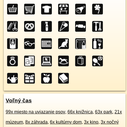
Voľný čas
99x miesto na uviazanie psov
,
66x knižnica
,
63x park
,
21x
múzeum
,
8x záhrada
,
6x kultúrny dom
,
3x kino
,
3x nočný