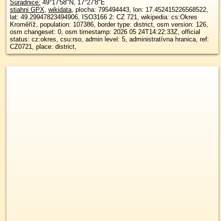
Súradnice:
49°17'58"N
,
17°27'8"E
stiahni GPX
,
wikidata
, plocha: 795494443, lon: 17.452415226568522,
lat: 49.29947823494906, ISO3166 2: CZ 721, wikipedia: cs:Okres
Kroměříž, population: 107386, border type: district, osm version: 126,
osm changeset: 0, osm timestamp: 2026 05 24T14:22:33Z, official
status: cz:okres, csu:rso, admin level: 5, administratívna hranica, ref:
CZ0721, place: district,