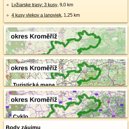
Lyžiarske trasy: 3 kusy
, 9,0 km
4 kusy vlekov a lanoviek
, 1,25 km
Turistická mapa
Cyklo
Body záujmu