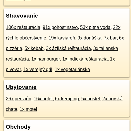
Stravovanie
106x reštaurácia
,
91x pohostinstvo
,
53x pitná voda
,
22x
rýchle občerstvenie
,
19x kaviareň
,
9x donáška
,
7x bar
,
6x
pizzéria
,
5x kebab
,
3x ázijská reštaurácia
,
3x talianska
reštaurácia
,
1x hamburger
,
1x indická reštaurácia
,
1x
pivovar
,
1x verejný gril
,
1x vegetariánska
Ubytovanie
26x penzión
,
16x hotel
,
6x kemping
,
5x hostel
,
2x horská
chata
,
1x motel
Obchody