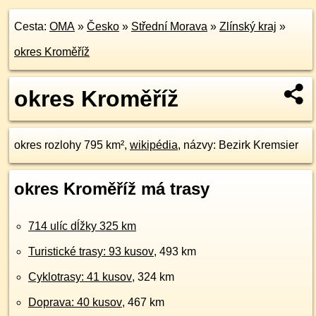
Cesta:
OMA
»
Česko
»
Střední Morava
»
Zlínský kraj
»
okres Kroměříž
okres Kroměříž
okres rozlohy 795 km²,
wikipédia
, názvy: Bezirk Kremsier
okres Kroměříž má trasy
714 ulíc dĺžky 325 km
Turistické trasy: 93 kusov
, 493 km
Cyklotrasy: 41 kusov
, 324 km
Doprava: 40 kusov
, 467 km