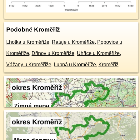
Podobné Kroměříž
Lhotka u Kroměříže
,
Rataje u Kroměříže
,
Popovice u
Kroměříže
,
Dřínov u Kroměříže
,
Uhřice u Kroměříže
,
Vážany u Kroměříže
,
Lubná u Kroměříže
,
Kroměříž
Zimná mapa