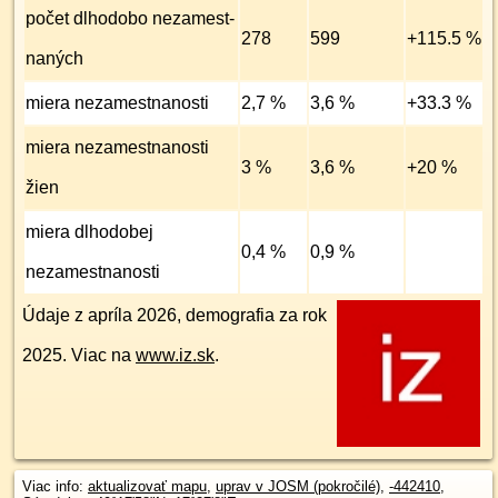
počet dlhodobo nezamest­
278
599
+115.5 %
naných
miera nezamest­nanosti
2,7 %
3,6 %
+33.3 %
miera nezamest­nanosti
3 %
3,6 %
+20 %
žien
miera dlhodobej
0,4 %
0,9 %
nezamest­nanosti
Údaje z apríla 2026, demografia za rok
2025. Viac na
www.iz.sk
.
Viac info:
aktualizovať mapu
,
uprav v JOSM (pokročilé)
,
-442410
,