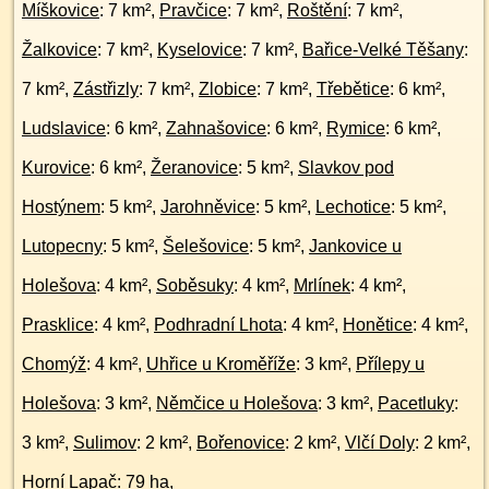
Míškovice
: 7 km²,
Pravčice
: 7 km²,
Roštění
: 7 km²,
Žalkovice
: 7 km²,
Kyselovice
: 7 km²,
Bařice-Velké Těšany
:
7 km²,
Zástřizly
: 7 km²,
Zlobice
: 7 km²,
Třebětice
: 6 km²,
Ludslavice
: 6 km²,
Zahnašovice
: 6 km²,
Rymice
: 6 km²,
Kurovice
: 6 km²,
Žeranovice
: 5 km²,
Slavkov pod
Hostýnem
: 5 km²,
Jarohněvice
: 5 km²,
Lechotice
: 5 km²,
Lutopecny
: 5 km²,
Šelešovice
: 5 km²,
Jankovice u
Holešova
: 4 km²,
Soběsuky
: 4 km²,
Mrlínek
: 4 km²,
Prasklice
: 4 km²,
Podhradní Lhota
: 4 km²,
Honětice
: 4 km²,
Chomýž
: 4 km²,
Uhřice u Kroměříže
: 3 km²,
Přílepy u
Holešova
: 3 km²,
Němčice u Holešova
: 3 km²,
Pacetluky
:
3 km²,
Sulimov
: 2 km²,
Bořenovice
: 2 km²,
Vlčí Doly
: 2 km²,
Horní Lapač
: 79 ha,