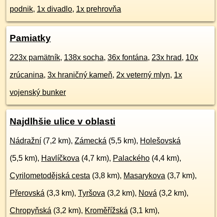
podnik
,
1x divadlo
,
1x prehrovňa
Pamiatky
223x pamätník
,
138x socha
,
36x fontána
,
23x hrad
,
10x
zrúcanina
,
3x hraničný kameň
,
2x veterný mlyn
,
1x
vojenský bunker
Najdlhšie ulice v oblasti
Nádražní
(7,2 km),
Zámecká
(5,5 km),
Holešovská
(5,5 km),
Havlíčkova
(4,7 km),
Palackého
(4,4 km),
Cyrilometodějská cesta
(3,8 km),
Masarykova
(3,7 km),
Přerovská
(3,3 km),
Tyršova
(3,2 km),
Nová
(3,2 km),
Chropyňská
(3,2 km),
Kroměřížská
(3,1 km),