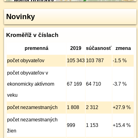
Mapa dopravy
Novinky
Kroměříž v číslach
premenná
2019
súčasnosť
zmena
počet obyvateľov
105 343
103 787
-1.5 %
počet obyvateľov v
ekonomicky aktívnom
67 169
64 710
-3.7 %
veku
počet nezamest­naných
1 808
2 312
+27.9 %
počet nezamest­naných
999
1 153
+15.4 %
žien