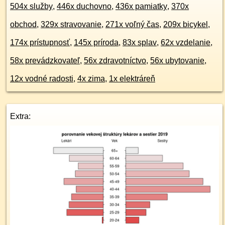
504x služby
,
446x duchovno
,
436x pamiatky
,
370x
obchod
,
329x stravovanie
,
271x voľný čas
,
209x bicykel
,
174x prístupnosť
,
145x príroda
,
83x splav
,
62x vzdelanie
,
58x prevádzkovateľ
,
56x zdravotníctvo
,
56x ubytovanie
,
12x vodné radosti
,
4x zima
,
1x elektráreň
Extra: